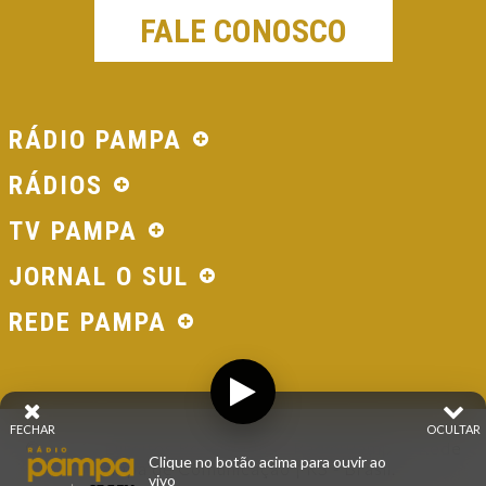
FALE CONOSCO
RÁDIO PAMPA
RÁDIOS
TV PAMPA
JORNAL O SUL
REDE PAMPA
FECHAR
OCULTAR
© 2026 - Direitos Reservados - Rádio Pampa - Rede
Clique no botão acima para ouvir ao
Pampa de Comunicação | RS - Brasil.
vivo