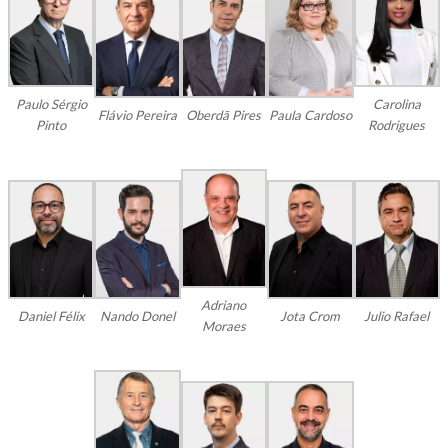
Paulo Sérgio
Carolina
Flávio Pereira
Oberdã Pires
Paula Cardoso
Pinto
Rodrigues
Adriano
Daniel Félix
Nando Donel
Jota Crom
Julio Rafael
Moraes