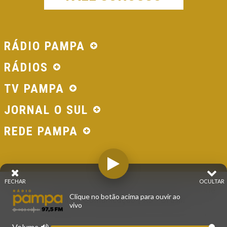
RÁDIO PAMPA
RÁDIOS
TV PAMPA
JORNAL O SUL
REDE PAMPA
FECHAR
OCULTAR
© 2026 - Direitos Reservados - Rádio Pampa - Rede
Clique no botão acima para ouvir ao
Pampa de Comunicação | RS - Brasil.
vivo
Volume