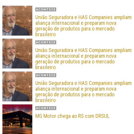
ACONTECE
União Seguradora e HAS Companies ampliam
aliança internacional e preparam nova
geração de produtos para o mercado
brasileiro
ACONTECE
União Seguradora e HAS Companies ampliam
aliança internacional e preparam nova
geração de produtos para o mercado
brasileiro
ACONTECE
União Seguradora e HAS Companies ampliam
aliança internacional e preparam nova
geração de produtos para o mercado
brasileiro
ACONTECE
MG Motor chega ao RS com DRSUL