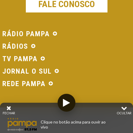
FALE CONOSCO
RÁDIO PAMPA
RÁDIOS
TV PAMPA
JORNAL O SUL
REDE PAMPA
FECHAR
OCULTAR
© 2026 - Direitos Reservados - Rádio Pampa - Rede
Clique no botão acima para ouvir ao
Pampa de Comunicação | RS - Brasil.
vivo