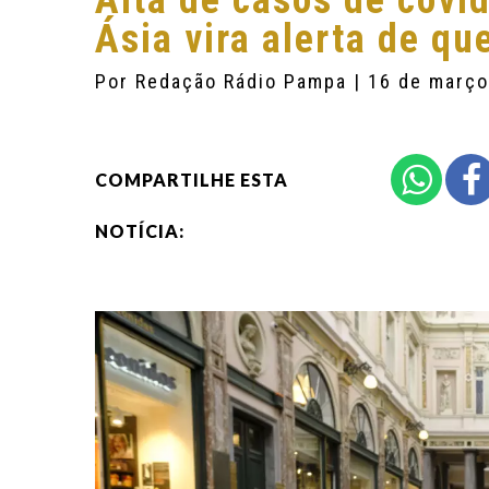
Alta de casos de covi
Ásia vira alerta de q
Por
Redação Rádio Pampa
| 16 de març
COMPARTILHE ESTA
NOTÍCIA: