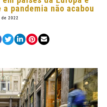
d em países da Europa e
ue a pandemia não acabou
o de 2022