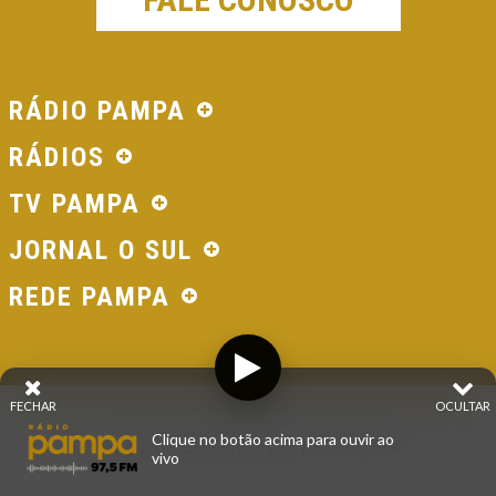
RÁDIO PAMPA
RÁDIOS
TV PAMPA
JORNAL O SUL
REDE PAMPA
FECHAR
OCULTAR
© 2026 - Direitos Reservados - Rádio Pampa - Rede
Clique no botão acima para ouvir ao
Pampa de Comunicação | RS - Brasil.
vivo