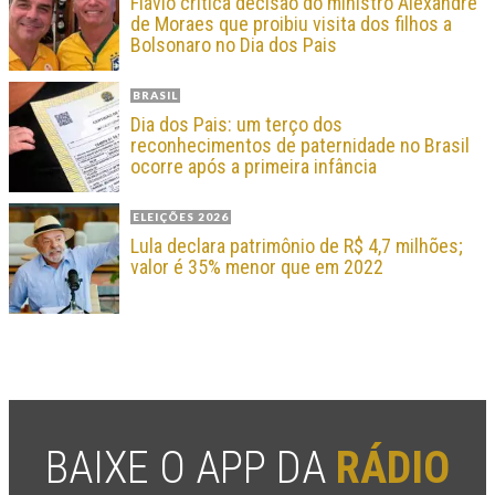
Flávio critica decisão do ministro Alexandre
de Moraes que proibiu visita dos filhos a
Bolsonaro no Dia dos Pais
BRASIL
Dia dos Pais: um terço dos
reconhecimentos de paternidade no Brasil
ocorre após a primeira infância
ELEIÇÕES 2026
Lula declara patrimônio de R$ 4,7 milhões;
valor é 35% menor que em 2022
BAIXE O APP DA
RÁDIO