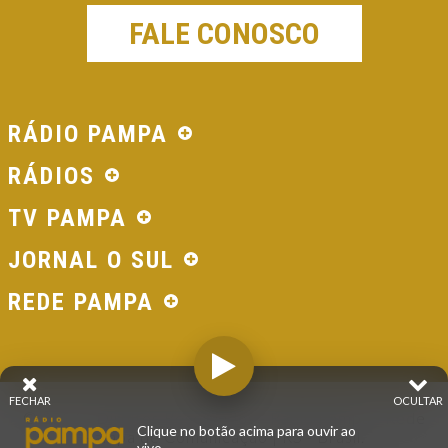
FALE CONOSCO
RÁDIO PAMPA
RÁDIOS
TV PAMPA
JORNAL O SUL
REDE PAMPA
FECHAR
OCULTAR
© 2026 - Direitos Reservados - Rádio Pampa - Rede
Clique no botão acima para ouvir ao
Pampa de Comunicação | RS - Brasil.
vivo