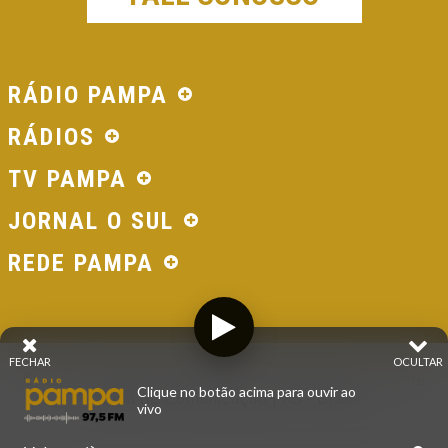
RÁDIO PAMPA
RÁDIOS
TV PAMPA
JORNAL O SUL
REDE PAMPA
FECHAR
OCULTAR
© 2026 - Direitos Reservados - Rádio Pampa - Rede
Clique no botão acima para ouvir ao
Pampa de Comunicação | RS - Brasil.
vivo