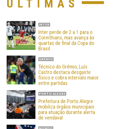
ÚLTIMAS
INTER
Inter perde de 2 a 1 para o
Corinthians, mas avança às
quartas de final da Copa do
Brasil
GRÊMIO
Técnico do Grêmio, Luís
Castro destaca desgaste
físico e cobra intervalo maior
entre partidas
PORTO ALEGRE
Prefeitura de Porto Alegre
mobiliza órgãos municipais
para atuação durante alerta
de vendaval
MUNDO