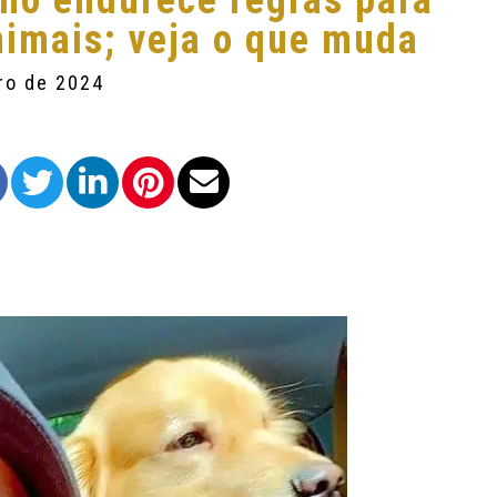
no endurece regras para
nimais; veja o que muda
ro de 2024