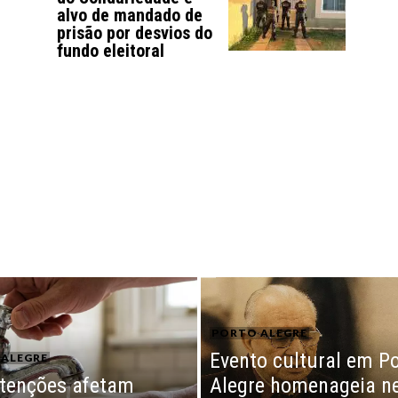
alvo de mandado de
prisão por desvios do
fundo eleitoral
PORTO ALEGRE
Evento cultural em P
ALEGRE
tenções afetam
Alegre homenageia n