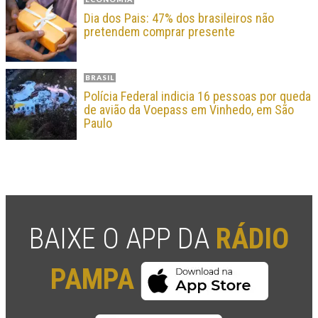
Dia dos Pais: 47% dos brasileiros não
pretendem comprar presente
BRASIL
Polícia Federal indicia 16 pessoas por queda
de avião da Voepass em Vinhedo, em São
Paulo
BAIXE O APP DA
RÁDIO
PAMPA