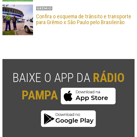
GRÊMIO
Confira o esquema de trânsito e transporte
para Grêmio x São Paulo pelo Brasileirão
BAIXE O APP DA
RÁDIO
PAMPA