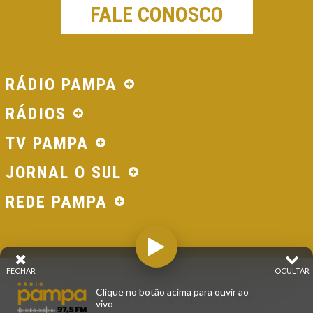
FALE CONOSCO
RÁDIO PAMPA
RÁDIOS
TV PAMPA
JORNAL O SUL
REDE PAMPA
FECHAR
OCULTAR
© 2026 - Direitos Reservados - Rádio Pampa - Rede
Clique no botão acima para ouvir ao
Pampa de Comunicação | RS - Brasil.
vivo