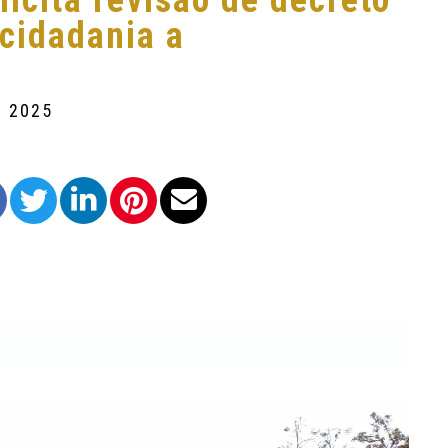
icita revisão de decreto
 cidadania a
e 2025