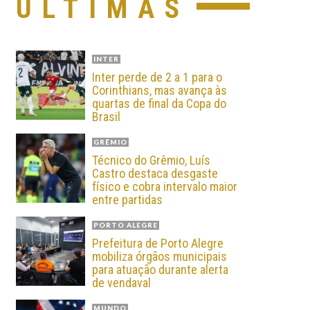
ÚLTIMAS
INTER
Inter perde de 2 a 1 para o
Corinthians, mas avança às
quartas de final da Copa do
Brasil
GRÊMIO
Técnico do Grêmio, Luís
Castro destaca desgaste
físico e cobra intervalo maior
entre partidas
PORTO ALEGRE
Prefeitura de Porto Alegre
mobiliza órgãos municipais
para atuação durante alerta
de vendaval
MUNDO