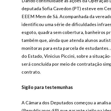
Dando continuidade às ações da Operação D
deputada Sofia Cavedon (PT) esteve em Cerr
EEEM Mem de Sá. Acompanhada da vereadora
identificou uma série de dificuldades infrae
esgoto, quadra sem cobertura, banheiros pr
também que, ainda que atenda alunos autist
monitoras para esta parcela de estudantes.
do Estado, Vinicius Piccini, sobre a situação
será concluída por meio de contratação simpl
contrato.
Sigilo para testemunhas
A Câmara dos Deputados começou a analisar
(Republicanos-SP) que garante sigilo na id