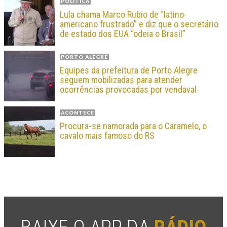
POLÍTICA
Lula chama Marco Rubio de “latino-
americano frustrado” e diz que o secretário
de estado dos EUA “odeia o Brasil”
PORTO ALEGRE
Equipes da prefeitura de Porto Alegre
seguem mobilizadas para atender
ocorrências provocadas por vendaval
ACONTECE
Procura-se namorada para o Caramelo, o
cavalo mais famoso do RS