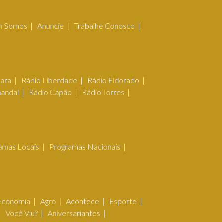
 Somos
Anuncie
Trabalhe Conosco
çara
Rádio Liberdade
Rádio Eldorado
mandaí
Rádio Capão
Rádio Torres
amas Locais
Programas Nacionais
Economia
Agro
Acontece
Esporte
Você Viu?
Aniversariantes