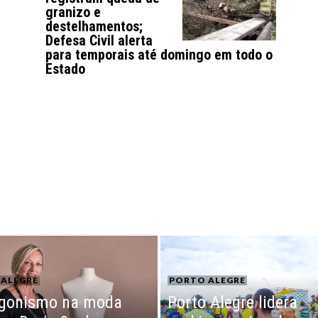
granizo e
destelhamentos;
Defesa Civil alerta
para temporais até domingo em todo o
Estado
ALEGRE
PORTO ALEGRE
agonismo na moda
Porto Alegre lidera