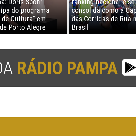
a: Doris Spohr
ranking nacional e se
cipa do programa
consolida como a Cap
 de Cultura” em
das Corridas de Rua 
 de Porto Alegre
Brasil
 DA
RÁDIO PAMPA