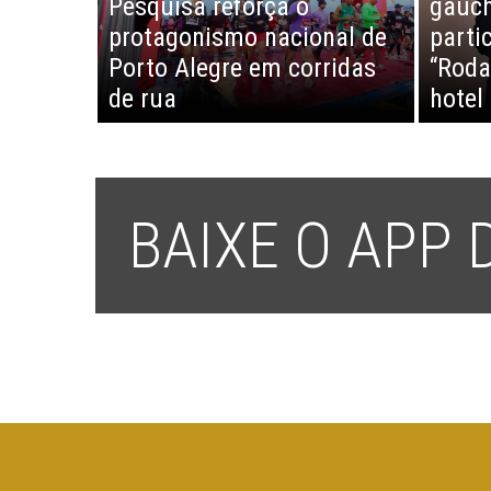
Pesquisa reforça o
gaúch
protagonismo nacional de
parti
Porto Alegre em corridas
“Roda
de rua
hotel
BAIXE O APP