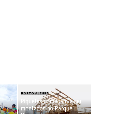
PORTO ALEGRE
Piquetes começam a ser
montados no Parque