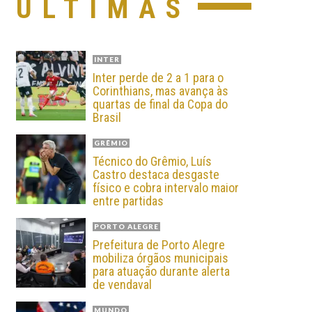
ÚLTIMAS
INTER
Inter perde de 2 a 1 para o
Corinthians, mas avança às
quartas de final da Copa do
Brasil
GRÊMIO
Técnico do Grêmio, Luís
Castro destaca desgaste
físico e cobra intervalo maior
entre partidas
PORTO ALEGRE
Prefeitura de Porto Alegre
mobiliza órgãos municipais
para atuação durante alerta
de vendaval
MUNDO