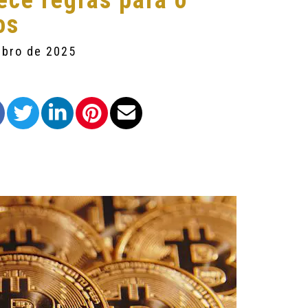
ece regras para o
os
mbro de 2025