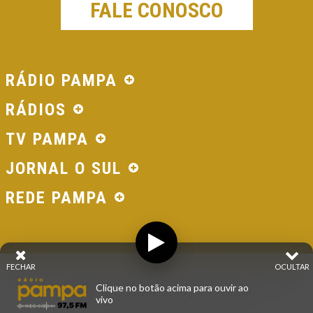
FALE CONOSCO
RÁDIO PAMPA
RÁDIOS
TV PAMPA
JORNAL O SUL
REDE PAMPA
FECHAR
OCULTAR
© 2026 - Direitos Reservados - Rádio Pampa - Rede
Clique no botão acima para ouvir ao
Pampa de Comunicação | RS - Brasil.
vivo