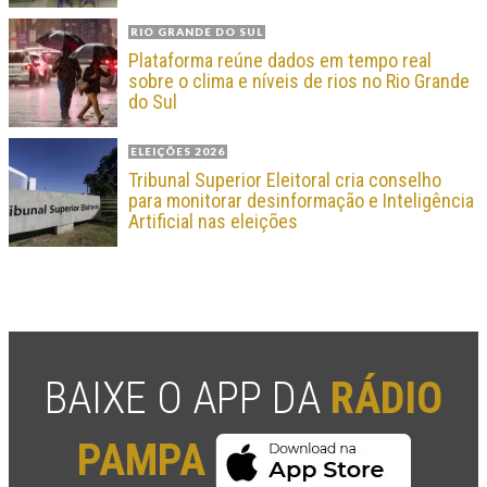
RIO GRANDE DO SUL
Plataforma reúne dados em tempo real
sobre o clima e níveis de rios no Rio Grande
do Sul
ELEIÇÕES 2026
Tribunal Superior Eleitoral cria conselho
para monitorar desinformação e Inteligência
Artificial nas eleições
BAIXE O APP DA
RÁDIO
PAMPA