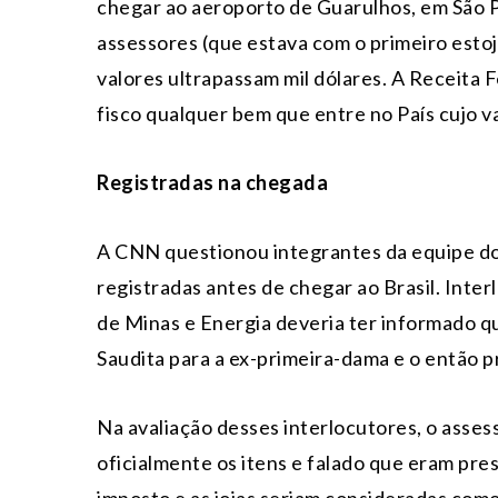
chegar ao aeroporto de Guarulhos, em São P
assessores (que estava com o primeiro estoj
valores ultrapassam mil dólares. A Receita 
fisco qualquer bem que entre no País cujo va
Registradas na chegada
A CNN questionou integrantes da equipe do
registradas antes de chegar ao Brasil. Inte
de Minas e Energia deveria ter informado q
Saudita para a ex-primeira-dama e o então p
Na avaliação desses interlocutores, o asse
oficialmente os itens e falado que eram pre
imposto e as joias seriam consideradas como