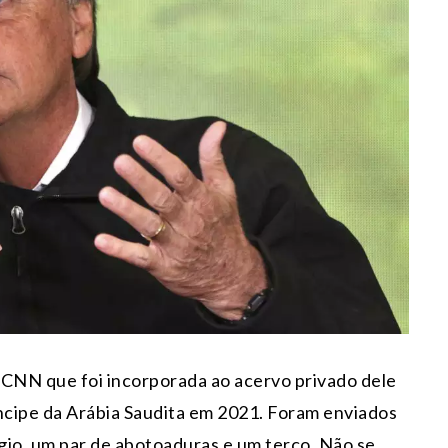
 CNN que foi incorporada ao acervo privado dele
ncipe da Arábia Saudita em 2021. Foram enviados
gio, um par de abotoaduras e um terço. Não se