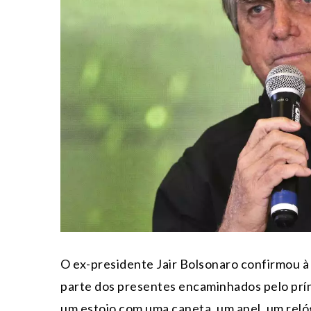
O ex-presidente Jair Bolsonaro confirmou à
parte dos presentes encaminhados pelo prí
um estojo com uma caneta, um anel, um reló