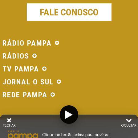
FALE CONOSCO
RÁDIO PAMPA
RÁDIOS
TV PAMPA
JORNAL O SUL
REDE PAMPA
FECHAR
OCULTAR
© 2026 - Direitos Reservados - Rádio Pampa - Rede
Clique no botão acima para ouvir ao
Pampa de Comunicação | RS - Brasil.