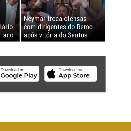
ESPORTE
Neymar troca ofensas
lário
com dirigentes do Remo
r ano
após vitória do Santos