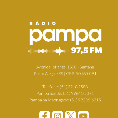
Avenida Ipiranga, 1500 - Santana
Porto Alegre/RS | CEP: 90160-091
Telefone:
(51) 3218.2588
Pampa Saúde:
(51) 99841-5071
Pampa na Madrugada:
(51) 99236-6315