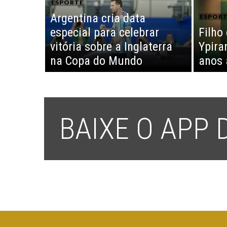
ESPORTE
Argentina cria data
ESPOR
especial para celebrar
Filho
vitória sobre a Inglaterra
Ypira
na Copa do Mundo
anos 
BAIXE O APP