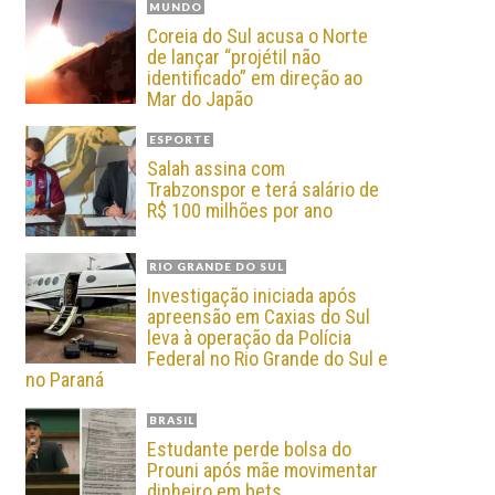
MUNDO
Coreia do Sul acusa o Norte
de lançar “projétil não
identificado” em direção ao
Mar do Japão
ESPORTE
Salah assina com
Trabzonspor e terá salário de
R$ 100 milhões por ano
RIO GRANDE DO SUL
Investigação iniciada após
apreensão em Caxias do Sul
leva à operação da Polícia
Federal no Rio Grande do Sul e
no Paraná
BRASIL
Estudante perde bolsa do
Prouni após mãe movimentar
dinheiro em bets