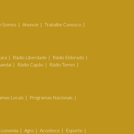
 Somos
Anuncie
Trabalhe Conosco
çara
Rádio Liberdade
Rádio Eldorado
mandaí
Rádio Capão
Rádio Torres
amas Locais
Programas Nacionais
Economia
Agro
Acontece
Esporte