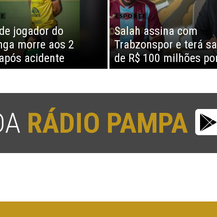
TE
ESPORTE
 de jogador do
Salah assina com
nga morre aos 2
Trabzonspor e terá sa
após acidente
de R$ 100 milhões po
 DA
RÁDIO PAMPA