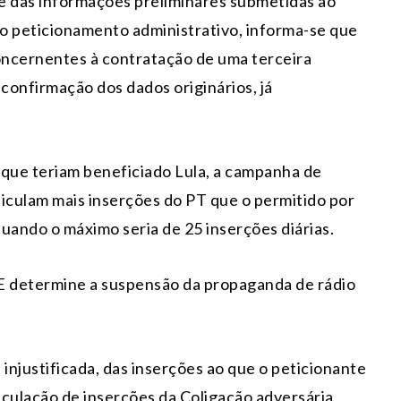
e das informações preliminares submetidas ao
o peticionamento administrativo, informa-se que
oncernentes à contratação de uma terceira
 confirmação dos dados originários, já
 que teriam beneficiado Lula, a campanha de
eiculam mais inserções do PT que o permitido por
quando o máximo seria de 25 inserções diárias.
SE determine a suspensão da propaganda de rádio
injustificada, das inserções ao que o peticionante
eiculação de inserções da Coligação adversária