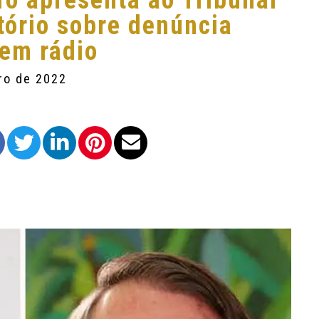
o apresenta ao Tribunal
atório sobre denúncia
 em rádio
ro de 2022