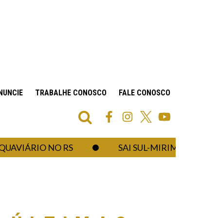
NUNCIE
TRABALHE CONOSCO
FALE CONOSCO
ÁRIO NO RS
SAI SUL-MIRIM: ANTAQ PROM