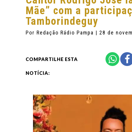
Cantor Rodrigo José l
Mãe” com a participaç
Tamborindeguy
Por
Redação Rádio Pampa
| 28 de nove
COMPARTILHE ESTA
NOTÍCIA: