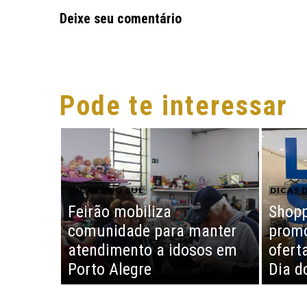
Deixe seu comentário
Pode te interessar
DICAS DE O SUL
DICAS D
Feirão mobiliza
Shopp
comunidade para manter
promo
atendimento a idosos em
ofert
Porto Alegre
Dia d