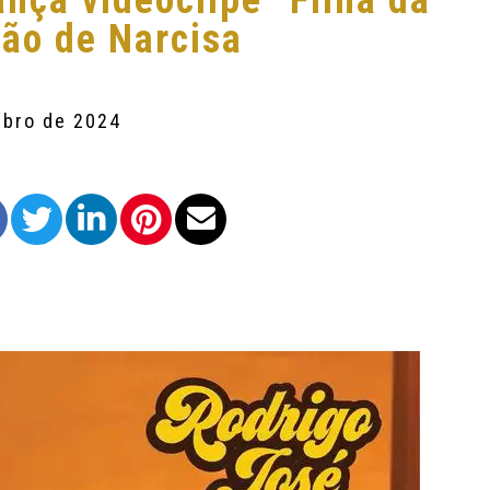
ança videoclipe “Filha da
ão de Narcisa
mbro de 2024