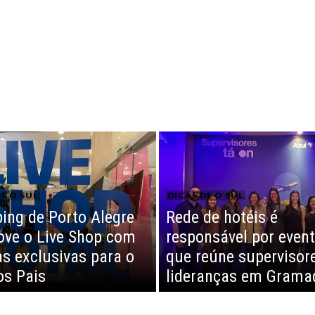
E O SUL
DICAS DE O SUL
ing de Porto Alegre
Rede de hotéis é
ve o Live Shop com
responsável por even
as exclusivas para o
que reúne supervisor
os Pais
lideranças em Grama