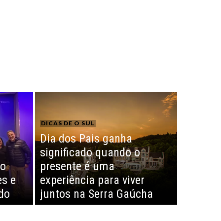
DICAS DE O SUL
Dia dos Pais ganha
significado quando o
to
presente é uma
es e
experiência para viver
do
juntos na Serra Gaúcha