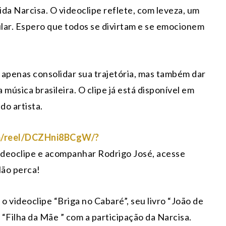
ida Narcisa. O videoclipe reflete, com leveza, um
lar. Espero que todos se divirtam e se emocionem
 apenas consolidar sua trajetória, mas também dar
úsica brasileira. O clipe já está disponível em
do artista.
m/reel/DCZHni8BCgW/?
 videoclipe e acompanhar Rodrigo José, acesse
Não perca!
 videoclipe “Briga no Cabaré”, seu livro “João de
 “Filha da Mãe ” com a participação da Narcisa.