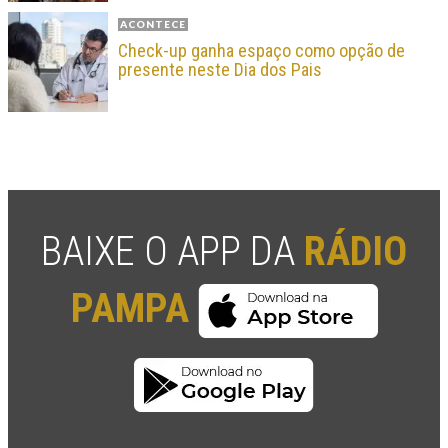
ACONTECE
Check-up ganha espaço como opção de
presente neste Dia dos Pais
BAIXE O APP DA
RÁDIO
PAMPA