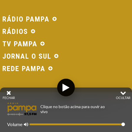
RÁDIO PAMPA
RÁDIOS
TV PAMPA
JORNAL O SUL
REDE PAMPA
FECHAR
OCULTAR
© 2026 - Direitos Reservados - Rádio Pampa - Rede
Clique no botão acima para ouvir ao
Pampa de Comunicação | RS - Brasil.
vivo
Volume