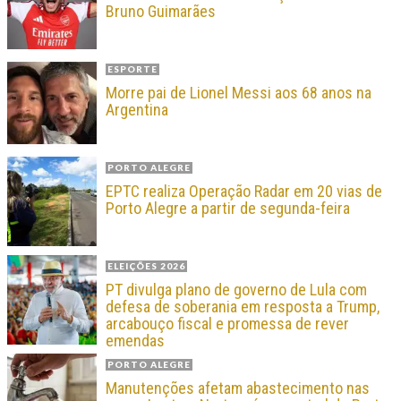
Bruno Guimarães
ESPORTE
Morre pai de Lionel Messi aos 68 anos na
Argentina
PORTO ALEGRE
EPTC realiza Operação Radar em 20 vias de
Porto Alegre a partir de segunda-feira
ELEIÇÕES 2026
PT divulga plano de governo de Lula com
defesa de soberania em resposta a Trump,
arcabouço fiscal e promessa de rever
emendas
PORTO ALEGRE
Manutenções afetam abastecimento nas