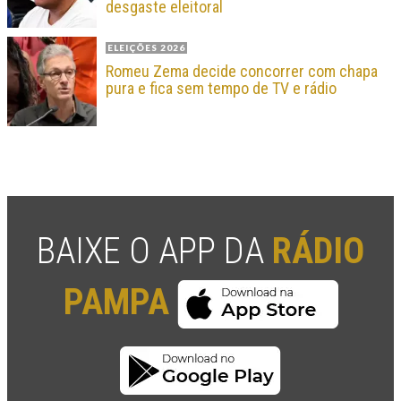
desgaste eleitoral
ELEIÇÕES 2026
Romeu Zema decide concorrer com chapa
pura e fica sem tempo de TV e rádio
BAIXE O APP DA
RÁDIO
PAMPA