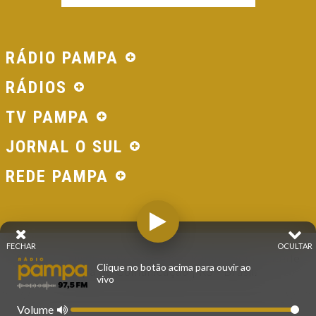
RÁDIO PAMPA
RÁDIOS
TV PAMPA
JORNAL O SUL
REDE PAMPA
FECHAR
OCULTAR
© 2026 - Direitos Reservados - Rádio Pampa - Rede
Clique no botão acima para ouvir ao
Pampa de Comunicação | RS - Brasil.
vivo
Volume