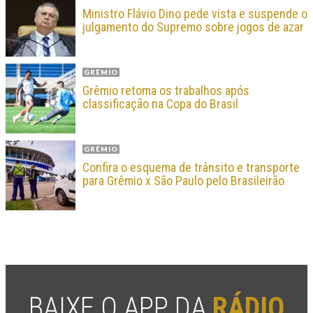
Ministro Flávio Dino pede vista e suspende o
julgamento do Supremo sobre jogos de azar
GRÊMIO
Grêmio retoma os trabalhos após
classificação na Copa do Brasil
GRÊMIO
Confira o esquema de trânsito e transporte
para Grêmio x São Paulo pelo Brasileirão
BAIXE O APP DA
RÁDIO