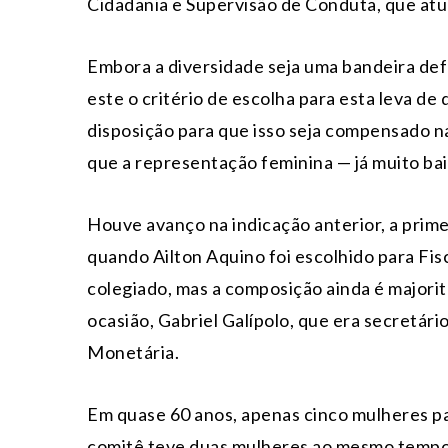
Cidadania e Supervisão de Conduta, que at
Embora a diversidade seja uma bandeira def
este o critério de escolha para esta leva de
disposição para que isso seja compensado na
que a representação feminina — já muito ba
Houve avanço na indicação anterior, a primei
quando Ailton Aquino foi escolhido para Fi
colegiado, mas a composição ainda é major
ocasião, Gabriel Galípolo, que era secretár
Monetária.
Em quase 60 anos, apenas cinco mulheres pa
comitê teve duas mulheres ao mesmo tempo 