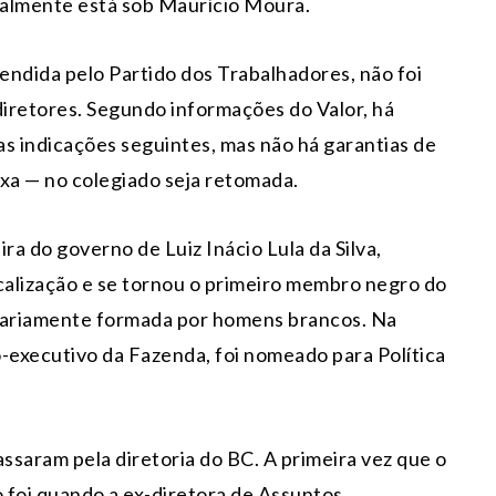
ualmente está sob Maurício Moura.
endida pelo Partido dos Trabalhadores, não foi
 diretores. Segundo informações do Valor, há
s indicações seguintes, mas não há garantias de
ixa — no colegiado seja retomada.
ra do governo de Luiz Inácio Lula da Silva,
scalização e se tornou o primeiro membro negro do
itariamente formada por homens brancos. Na
io-executivo da Fazenda, foi nomeado para Política
ssaram pela diretoria do BC. A primeira vez que o
foi quando a ex-diretora de Assuntos