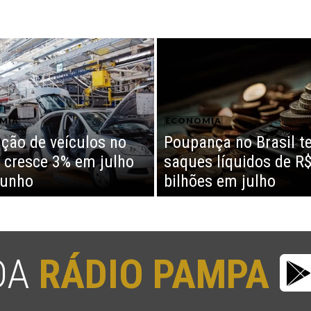
MIA
ECONOMIA
ção de veículos no
Poupança no Brasil t
l cresce 3% em julho
saques líquidos de R$
junho
bilhões em julho
 DA
RÁDIO PAMPA