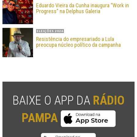
Eduardo Vieira da Cunha inaugura “Work in
Progress” na Delphus Galeria
ELEIÇÕES 2026
Resistência do empresariado a Lula
preocupa núcleo político da campanha
BAIXE O APP DA
RÁDIO
PAMPA