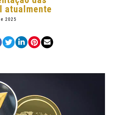
entação das
l atualmente
 de 2025