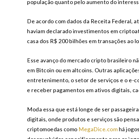
população quanto pelo aumento do interesse
De acordo com dados da Receita Federal, até 
haviam declarado investimentos em criptoat
casa dos R$ 200 bilhões em transações ao lo
Esse avanço do mercado cripto brasileiro nã
em Bitcoin ou em altcoins. Outras aplicaçõ
entretenimento, o setor de serviços e o e-c
e receber pagamentos em ativos digitais, c
Moda essa que está longe de ser passageira
digitais, onde produtos e serviços são pens
criptomoedas como
MegaDice.com
há jogos
desenvolvidos especificamente para os jogad