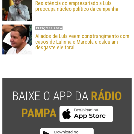
Resistência do empresariado a Lula
preocupa núcleo político da campanha
ELEIÇÕES 2026
Aliados de Lula veem constrangimento com
casos de Lulinha e Marcola e calculam
desgaste eleitoral
BAIXE O APP DA
RÁDIO
PAMPA