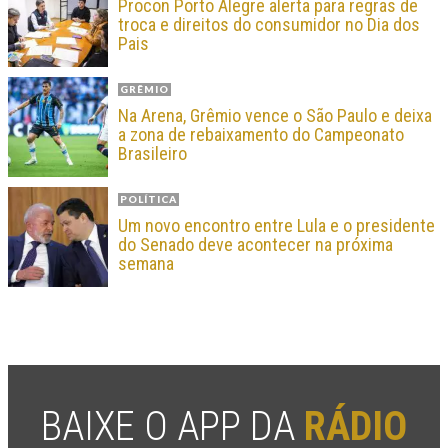
Procon Porto Alegre alerta para regras de
troca e direitos do consumidor no Dia dos
Pais
GRÊMIO
Na Arena, Grêmio vence o São Paulo e deixa
a zona de rebaixamento do Campeonato
Brasileiro
POLÍTICA
Um novo encontro entre Lula e o presidente
do Senado deve acontecer na próxima
semana
BAIXE O APP DA
RÁDIO