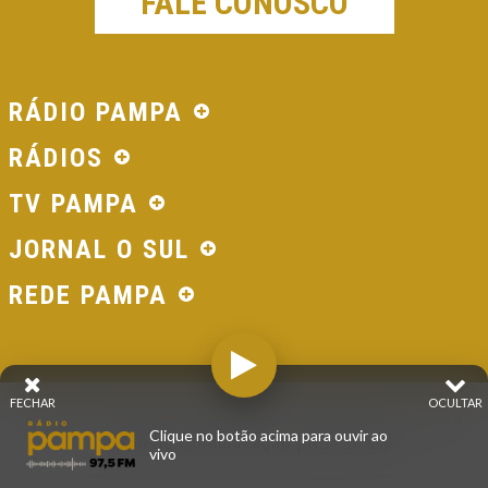
FALE CONOSCO
RÁDIO PAMPA
RÁDIOS
TV PAMPA
JORNAL O SUL
REDE PAMPA
FECHAR
OCULTAR
© 2026 - Direitos Reservados - Rádio Pampa - Rede
Clique no botão acima para ouvir ao
Pampa de Comunicação | RS - Brasil.
vivo