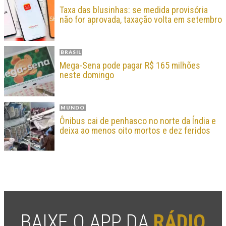
Taxa das blusinhas: se medida provisória
não for aprovada, taxação volta em setembro
BRASIL
Mega-Sena pode pagar R$ 165 milhões
neste domingo
MUNDO
Ônibus cai de penhasco no norte da Índia e
deixa ao menos oito mortos e dez feridos
BAIXE O APP DA
RÁDIO