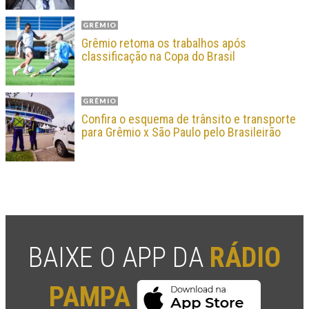
GRÊMIO
Grêmio retoma os trabalhos após
classificação na Copa do Brasil
GRÊMIO
Confira o esquema de trânsito e transporte
para Grêmio x São Paulo pelo Brasileirão
BAIXE O APP DA
RÁDIO
PAMPA