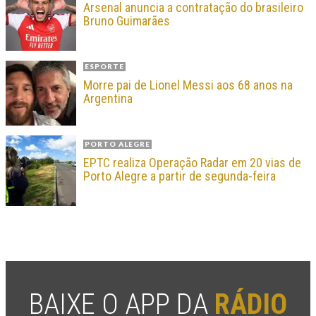
Arsenal anuncia a contratação do brasileiro
Bruno Guimarães
ESPORTE
Morre pai de Lionel Messi aos 68 anos na
Argentina
PORTO ALEGRE
EPTC realiza Operação Radar em 20 vias de
Porto Alegre a partir de segunda-feira
BAIXE O APP DA
RÁDIO