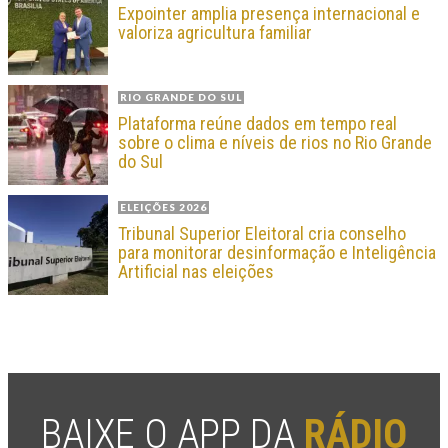
Expointer amplia presença internacional e
valoriza agricultura familiar
RIO GRANDE DO SUL
Plataforma reúne dados em tempo real
sobre o clima e níveis de rios no Rio Grande
do Sul
ELEIÇÕES 2026
Tribunal Superior Eleitoral cria conselho
para monitorar desinformação e Inteligência
Artificial nas eleições
BAIXE O APP DA
RÁDIO