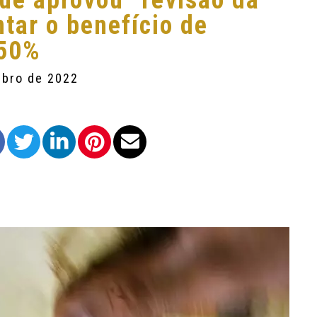
ue aprovou “revisão da
tar o benefício de
150%
mbro de 2022