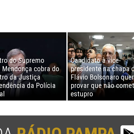
CA
POLÍTICA
tro do Supremo
Candidato à vice-
 Mendonça cobra do
presidente na chapa 
tro da Justiça
Flávio Bolsonaro quer
endência da Polícia
provar que não come
al
estupro