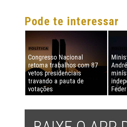
Pode te interessar
POLÍTICA
POLÍTI
Congresso Nacional
Minis
retoma trabalhos com 87
André
vetos presidenciais
minis
travando a pauta de
indep
votações
Feder