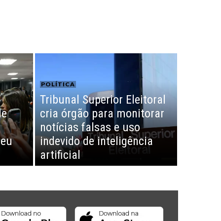
POLÍTICA
Tribunal Superior Eleitoral
de
cria órgão para monitorar
notícias falsas e uso
teu
indevido de inteligência
artificial