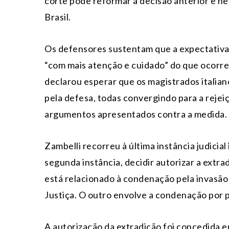
corte pode reformar a decisão anterior e n
Brasil.
Os defensores sustentam que a expectativa
“com mais atenção e cuidado” do que ocorre
declarou esperar que os magistrados itali
pela defesa, todas convergindo para a rejei
argumentos apresentados contra a medida.
Zambelli recorreu à última instância judicia
segunda instância, decidir autorizar a extra
está relacionado à condenação pela invasão
Justiça. O outro envolve a condenação por p
A autorização da extradição foi concedida e