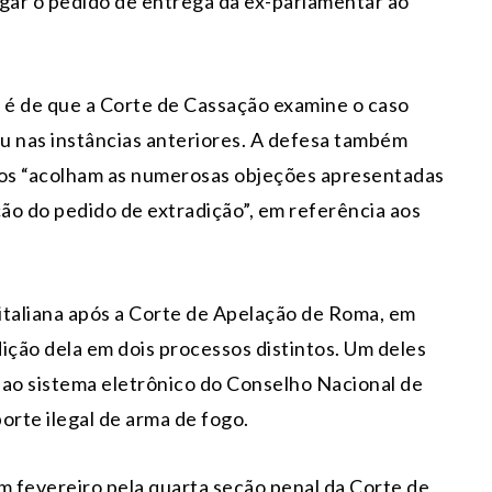
egar o pedido de entrega da ex-parlamentar ao
 é de que a Corte de Cassação examine o caso
u nas instâncias anteriores. A defesa também
anos “acolham as numerosas objeções apresentadas
ção do pedido de extradição”, em referência aos
l italiana após a Corte de Apelação de Roma, em
dição dela em dois processos distintos. Um deles
 ao sistema eletrônico do Conselho Nacional de
orte ilegal de arma de fogo.
m fevereiro pela quarta seção penal da Corte de