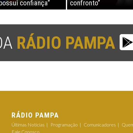
possui confiança”
confronto”
 DA
RÁDIO PAMPA
RÁDIO PAMPA
Últimas Notícias
Programação
Comunicadores
Quem
Fale Conosco