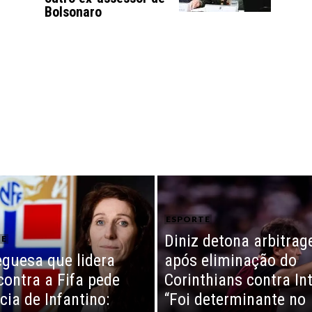
Bolsonaro
ESPORTE
Diniz detona arbitra
TE
guesa que lidera
após eliminação do
contra a Fifa pede
Corinthians contra Int
cia de Infantino:
“Foi determinante no