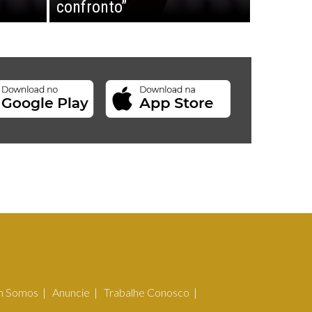
confronto”
 Somos
Anuncie
Trabalhe Conosco