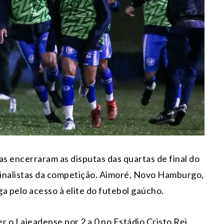
das encerraram as disputas das quartas de final do
finalistas da competição. Aimoré, Novo Hamburgo,
a pelo acesso à elite do futebol gaúcho.
r o Lajeadense por 2 a 0 no Estádio Cristo Rei,