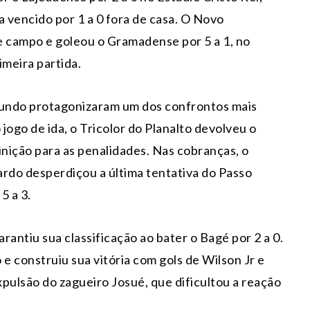
a vencido por 1 a 0 fora de casa. O Novo
e campo e goleou o Gramadense por 5 a 1, no
imeira partida.
 Fundo protagonizaram um dos confrontos mais
 jogo de ida, o Tricolor do Planalto devolveu o
inição para as penalidades. Nas cobranças, o
rdo desperdiçou a última tentativa do Passo
5 a 3.
antiu sua classificação ao bater o Bagé por 2 a 0.
e construiu sua vitória com gols de Wilson Jr e
pulsão do zagueiro Josué, que dificultou a reação