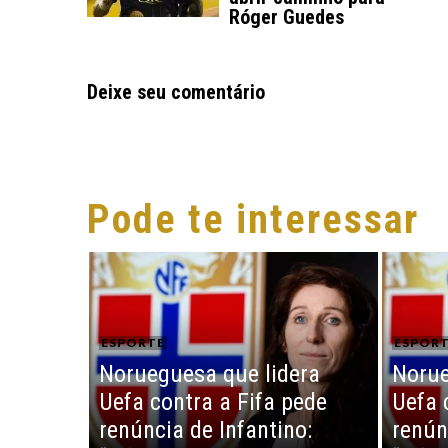
Róger Guedes
Deixe seu comentário
Pode te interessar
ESPORTE
ESPOR
Norueguesa que lidera
Norue
Uefa contra a Fifa pede
Uefa 
renúncia de Infantino:
renún