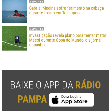
ESPORTE
Gabriel Medina sofre ferimento na cabeça
durante treino em Teahupoo
ESPORTE
Investigação revela plano para tentar matar
Messi durante Copa do Mundo, diz jornal
espanhol
BAIXE O APP DA
RÁDIO
PAMPA