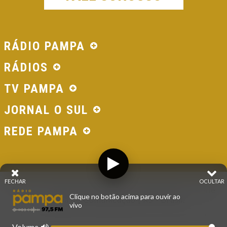
RÁDIO PAMPA
RÁDIOS
TV PAMPA
JORNAL O SUL
REDE PAMPA
FECHAR
OCULTAR
© 2026 - Direitos Reservados - Rádio Pampa - Rede
Clique no botão acima para ouvir ao
Pampa de Comunicação | RS - Brasil.
vivo
Volume