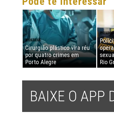
Pode te interessar
POLÍCI
Políci
POLÍCIA
Cirurgião plástico vira réu
opera
por quatro crimes em
sexua
Porto Alegre
Rio G
BAIXE O APP