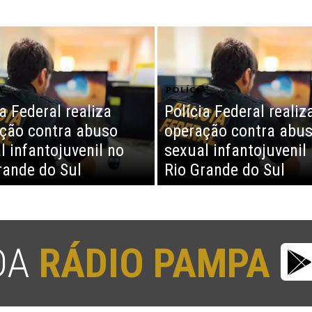
A
POLÍCIA
a Federal realiza
Polícia Federal realiz
ção contra abuso
operação contra abu
l infantojuvenil no
sexual infantojuvenil
rande do Sul
Rio Grande do Sul
 DA
RÁDIO PAMPA