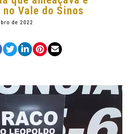
lha que ameaçava e
 no Vale do Sinos
mbro de 2022