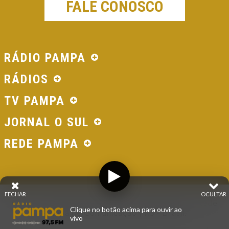
FALE CONOSCO
RÁDIO PAMPA
RÁDIOS
TV PAMPA
JORNAL O SUL
REDE PAMPA
FECHAR
OCULTAR
© 2026 - Direitos Reservados - Rádio Pampa - Rede
Clique no botão acima para ouvir ao
Pampa de Comunicação | RS - Brasil.
vivo