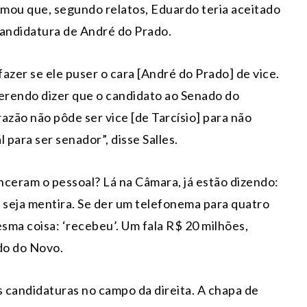
irmou que, segundo relatos, Eduardo teria aceitado
candidatura de André do Prado.
fazer se ele puser o cara [André do Prado] de vice.
querendo dizer que o candidato ao Senado do
azão não pôde ser vice [de Tarcísio] para não
 para ser senador”, disse Salles.
nceram o pessoal? Lá na Câmara, já estão dizendo:
 seja mentira. Se der um telefonema para quatro
esma coisa: ‘recebeu’. Um fala R$ 20 milhões,
do do Novo.
s candidaturas no campo da direita. A chapa de