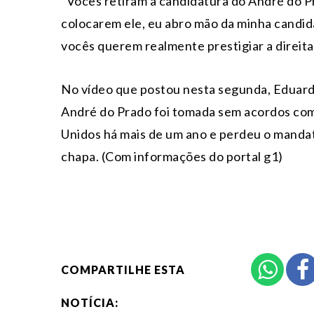
“Vocês retiram a candidatura do André do P
colocarem ele, eu abro mão da minha candidat
vocês querem realmente prestigiar a direita
No vídeo que postou nesta segunda, Eduard
André do Prado foi tomada sem acordos com
Unidos há mais de um ano e perdeu o mandat
chapa. (Com informações do portal g1)
COMPARTILHE ESTA
NOTÍCIA: