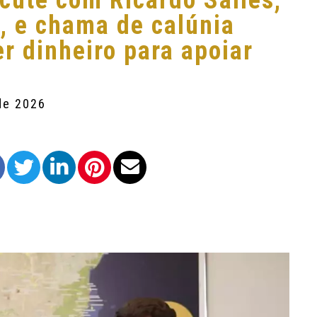
cute com Ricardo Salles,
i, e chama de calúnia
r dinheiro para apoiar
de 2026