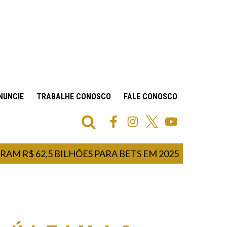
NUNCIE
TRABALHE CONOSCO
FALE CONOSCO
$ 62,5 BILHÕES PARA BETS EM 2025
LULA 