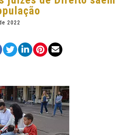
s juízes de Direito saem
população
 de 2022