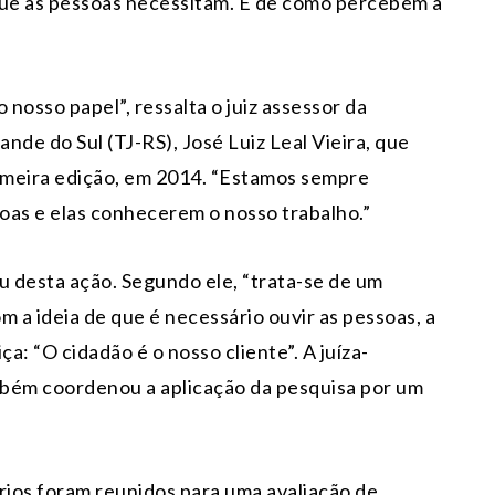
que as pessoas necessitam. E de como percebem a
 nosso papel”, ressalta o juiz assessor da
ande do Sul (TJ-RS), José Luiz Leal Vieira, que
imeira edição, em 2014. “Estamos sempre
oas e elas conhecerem o nosso trabalho.”
u desta ação. Segundo ele, “trata-se de um
om a ideia de que é necessário ouvir as pessoas, a
ça: “O cidadão é o nosso cliente”. A juíza-
bém coordenou a aplicação da pesquisa por um
rios foram reunidos para uma avaliação de