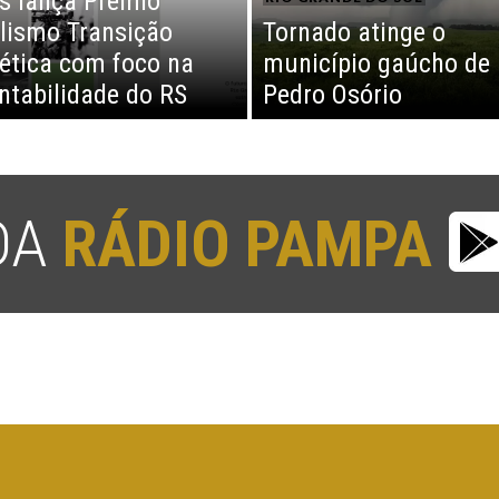
s lança Prêmio
lismo Transição
Tornado atinge o
ética com foco na
município gaúcho de
ntabilidade do RS
Pedro Osório
 DA
RÁDIO PAMPA