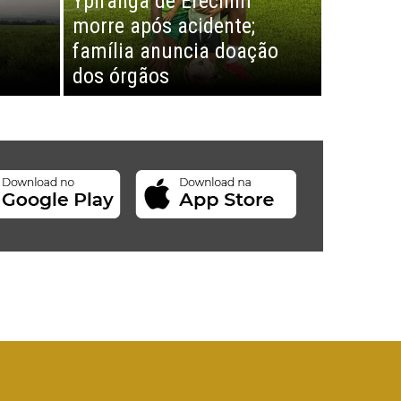
Ypiranga de Erechim
morre após acidente;
família anuncia doação
dos órgãos